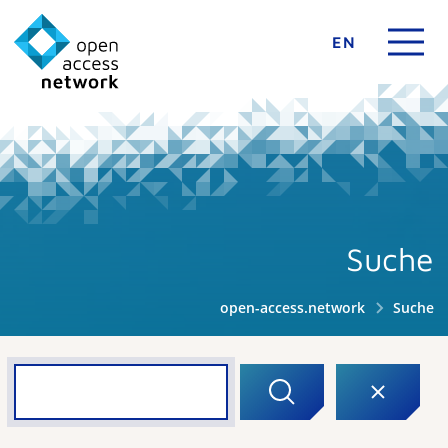
EN
Suche
open-access.network
Suche