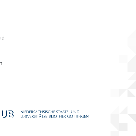
nd
ch