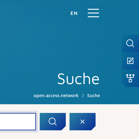
EN
Suche
open-access.network
Suche