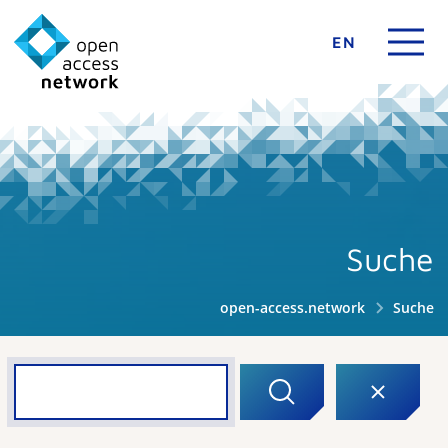
EN
Suche
open-access.network
Suche