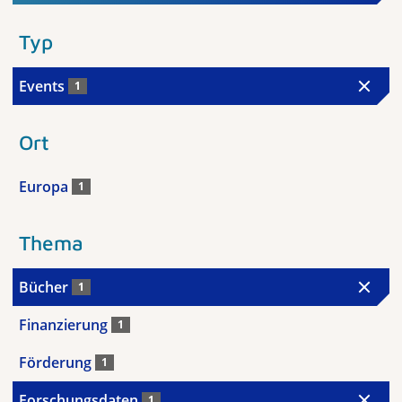
Typ
Events
1
Ort
Europa
1
Thema
Bücher
1
Finanzierung
1
Förderung
1
Forschungsdaten
1