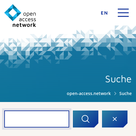
EN
Suche
open-access.network
Suche