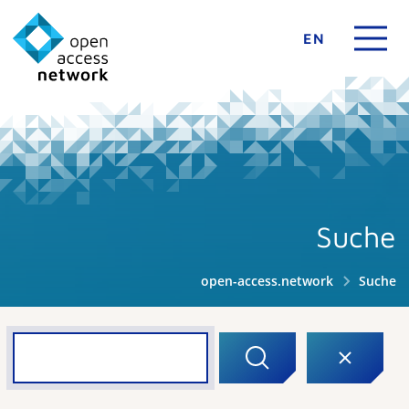
EN
Suche
open-access.network
Suche