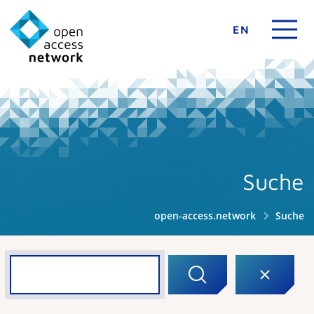
EN
Suche
open-access.network
Suche