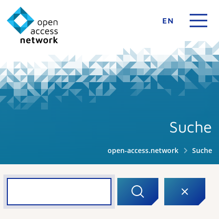
EN
Suche
open-access.network
Suche