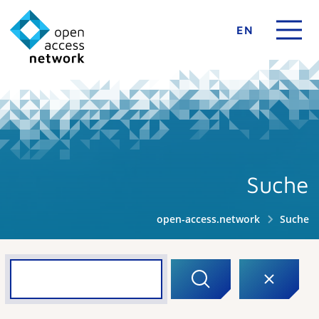
EN
Suche
open-access.network
Suche