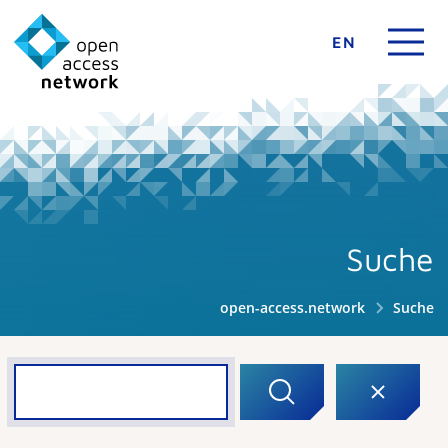
EN
Suche
open-access.network
Suche