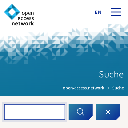
EN
Suche
open-access.network
Suche