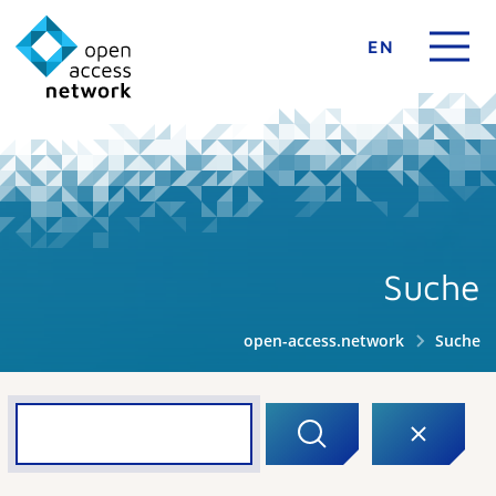
EN
Suche
open-access.network
Suche