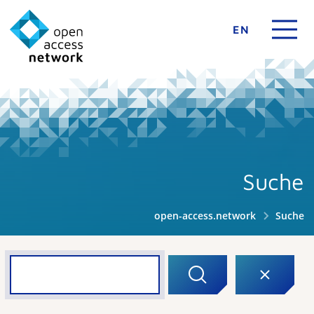
EN
Suche
open-access.network
Suche