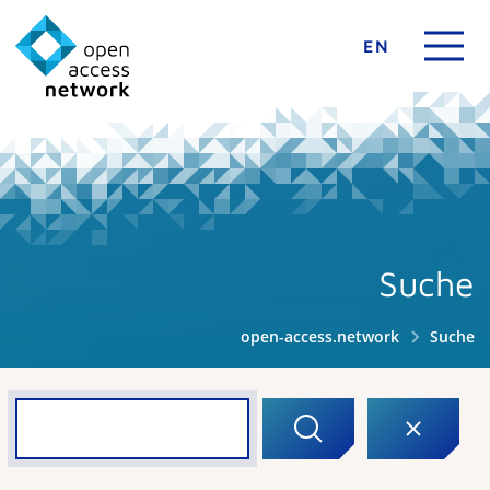
EN
Suche
open-access.network
Suche