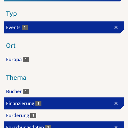
Typ
Events
1
Ort
Europa
1
Thema
Bücher
1
Finanzierung
1
Förderung
1
Forschungsdaten
1