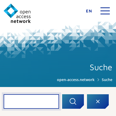
EN
Suche
open-access.network
Suche