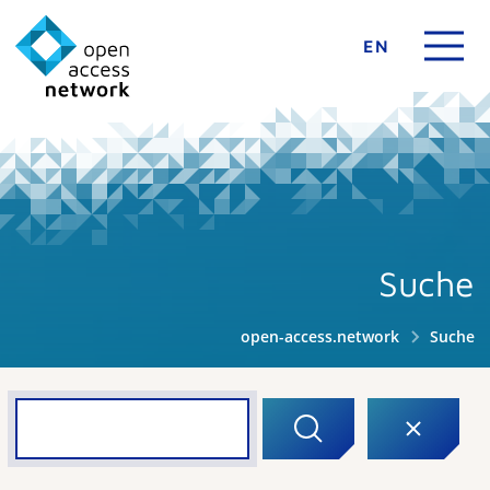
EN
Suche
open-access.network
Suche