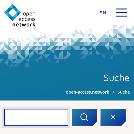
EN
Suche
open-access.network
Suche