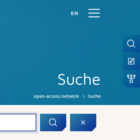
EN
Suche
open-access.network
Suche