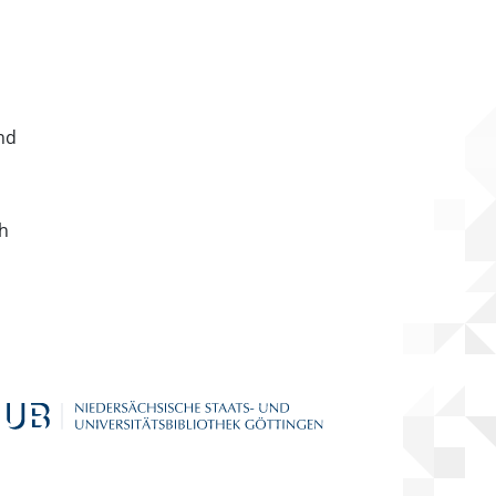
nd
ch