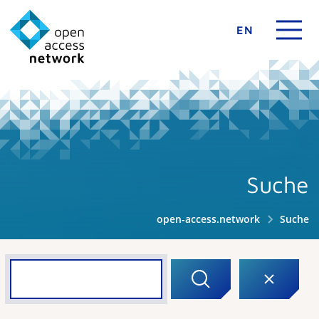
EN
Suche
open-access.network
Suche