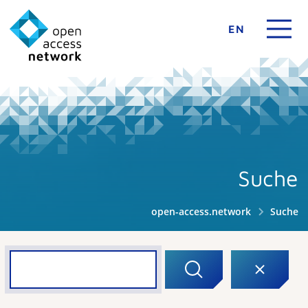
EN
Suche
open-access.network
Suche