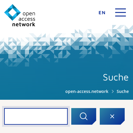
EN
Suche
open-access.network
Suche