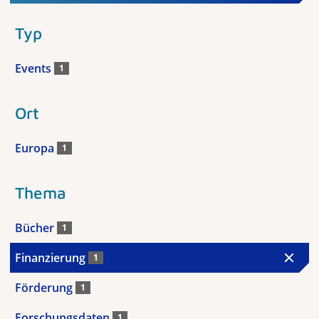
Typ
Events
1
Ort
Europa
1
Thema
Bücher
1
Finanzierung
1
Förderung
1
Forschungsdaten
1