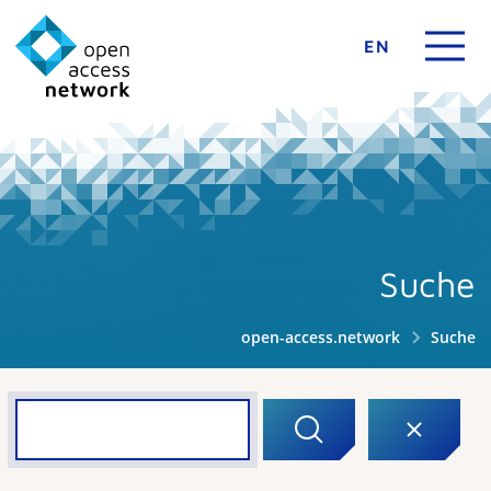
EN
Suche
open-access.network
Suche