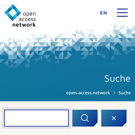
EN
Suche
open-access.network
Suche