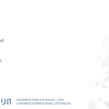
nd
ch