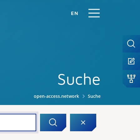
EN
Suche
open-access.network
Suche