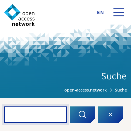
EN
Suche
open-access.network
Suche