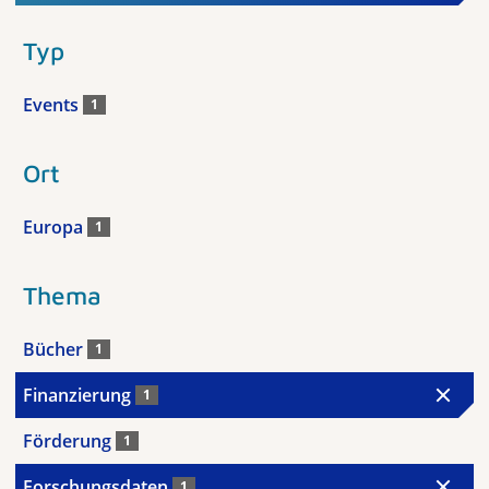
Typ
Events
1
Ort
Europa
1
Thema
Bücher
1
Finanzierung
1
Förderung
1
Forschungsdaten
1