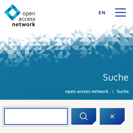
EN
Suche
open-access.network
Suche