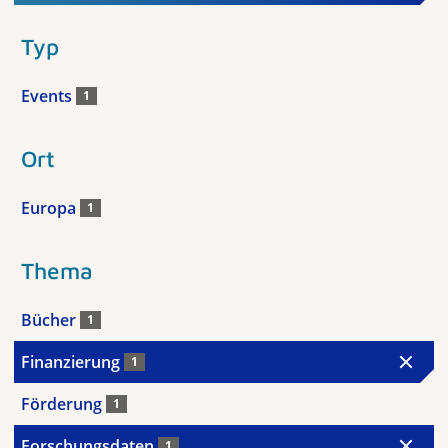
Typ
Events
1
Ort
Europa
1
Thema
Bücher
1
Finanzierung
1
Förderung
1
Forschungsdaten
1