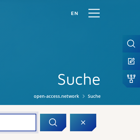
EN
Suche
open-access.network
Suche