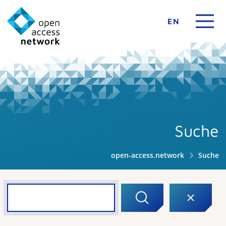
EN
Suche
open-access.network
Suche