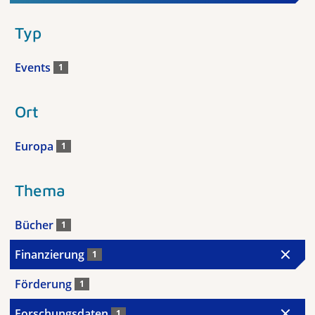
Typ
Events
1
Ort
Europa
1
Thema
Bücher
1
Finanzierung
1
Förderung
1
Forschungsdaten
1