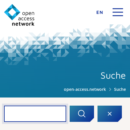
EN
Suche
open-access.network
Suche