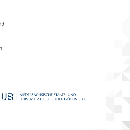
nd
ch