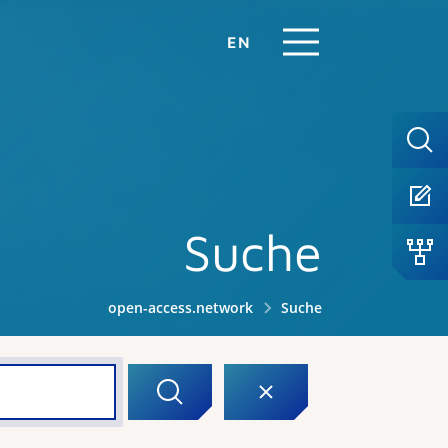
EN
Suche
open-access.network
Suche