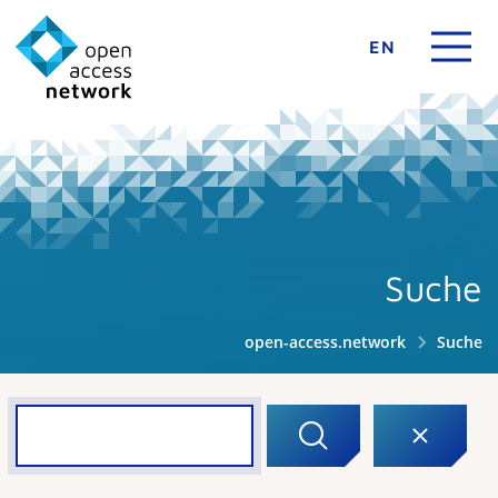
EN
Suche
open-access.network
Suche