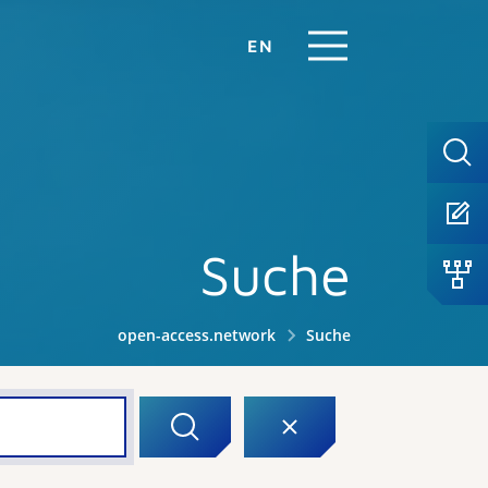
EN
Suche
open-access.network
Suche