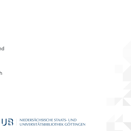
nd
ch