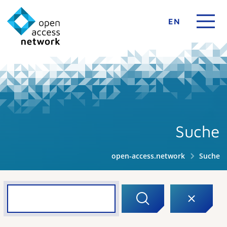
EN
Suche
open-access.network
Suche