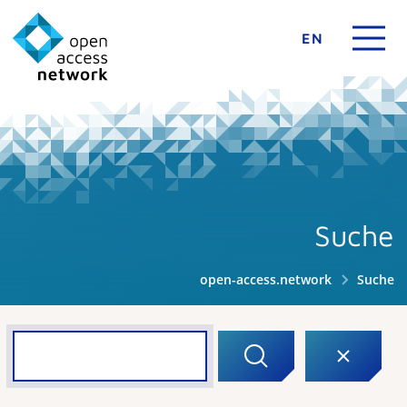
EN
Suche
open-access.network
Suche