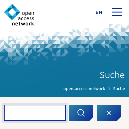
EN
Suche
open-access.network
Suche