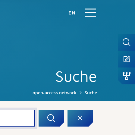
EN
Suche
open-access.network
Suche