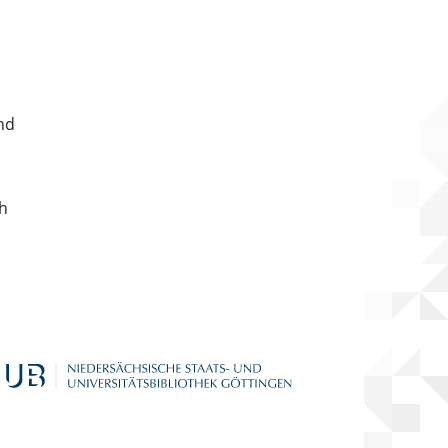
nd
ch