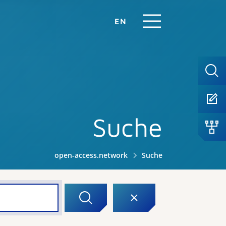
EN
Suche
open-access.network
Suche