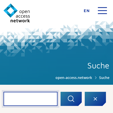
EN
Suche
open-access.network
Suche