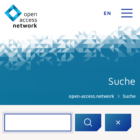
EN
Suche
open-access.network
Suche