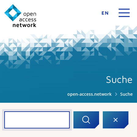
EN
Suche
open-access.network
Suche