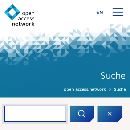
EN
Suche
open-access.network
Suche