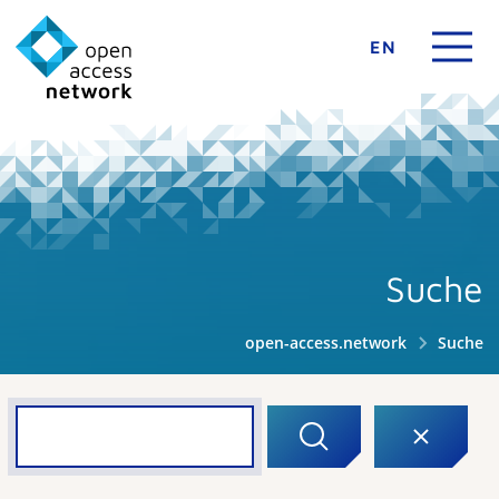
EN
Suche
open-access.network
Suche