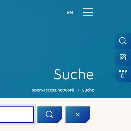
EN
Suche
open-access.network
Suche