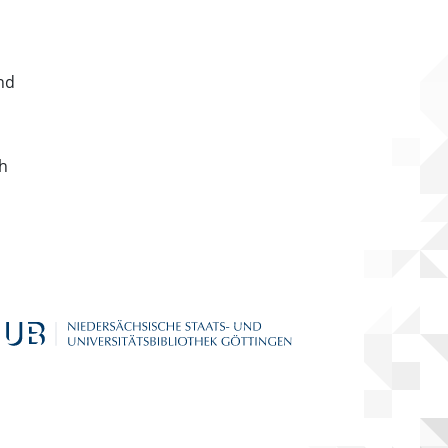
nd
ch