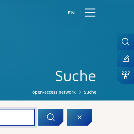
EN
Suche
open-access.network
Suche