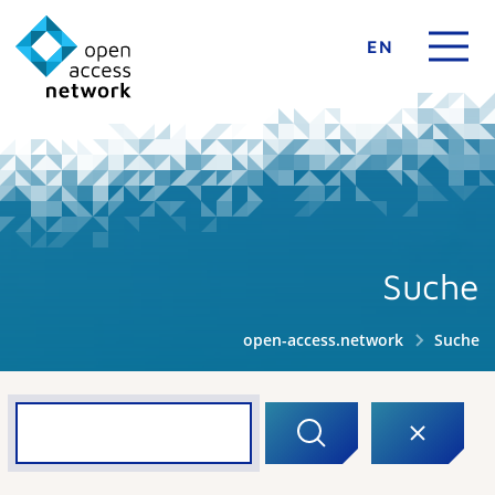
EN
Suche
open-access.network
Suche