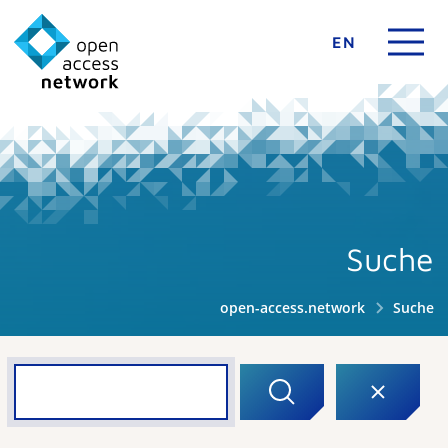
EN
Suche
open-access.network
Suche