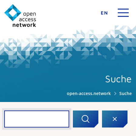
EN
Suche
open-access.network
Suche