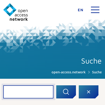
EN
Suche
open-access.network
Suche