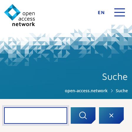
EN
Suche
open-access.network
Suche