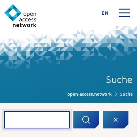
EN
Suche
open-access.network
Suche