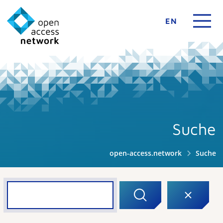
EN
Suche
open-access.network
Suche